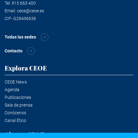
Tel.
915 663 400
Email.
ceoe@ceoe.es
CIF- G28496636
Todas las sedes
Contacto
Explora CEOE
CEOE News
Agenda
Publicaciones
Sala de prensa
Conócenos
Canal Ético
Alertas CEOE