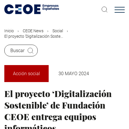
Pasar
al
contenido
principal
Inicio
CEOE News
Social
El proyecto ‘Digitalización Soste...
Buscar
Acción social
30 MAYO 2024
El proyecto ‘Digitalización
Sostenible’ de Fundación
CEOE entrega equipos
informáticos