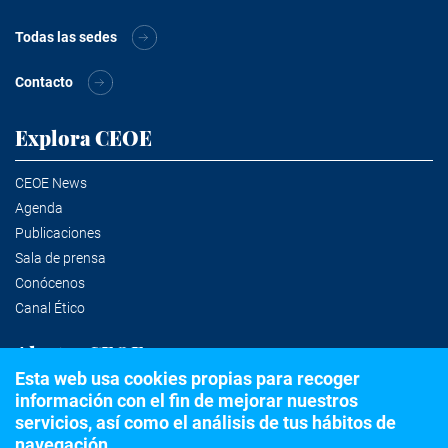
Todas las sedes
Contacto
Explora CEOE
CEOE News
Agenda
Publicaciones
Sala de prensa
Conócenos
Canal Ético
Alertas CEOE
Esta web usa cookies propias para recoger
información con el fin de mejorar nuestros
Suscríbete a la newsletter
servicios, así como el análisis de tus hábitos de
navegación.