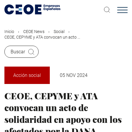
Pasar
al
contenido
principal
Inicio
CEOE News
Social
CEOE, CEPYME y ATA convocan un acto ...
Buscar
Acción social
05 NOV 2024
CEOE, CEPYME y ATA
convocan un acto de
solidaridad en apoyo con los
afectados por la DANA