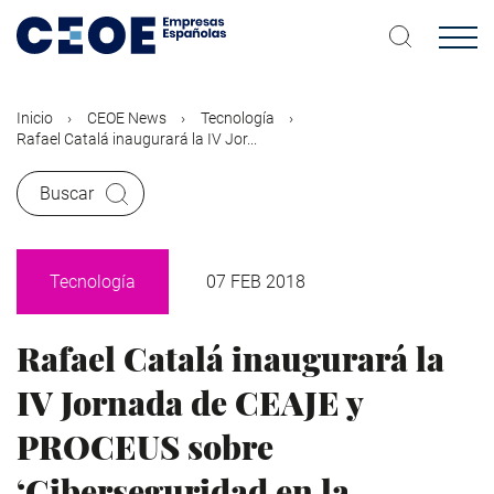
Pasar
al
contenido
principal
Inicio
CEOE News
Tecnología
Rafael Catalá inaugurará la IV Jor...
Buscar
Tecnología
07 FEB 2018
Rafael Catalá inaugurará la
IV Jornada de CEAJE y
PROCEUS sobre
‘Ciberseguridad en la