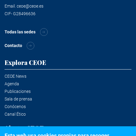
Email.
ceoe@ceoe.es
CIF- G28496636
Todas las sedes
Contacto
Explora CEOE
CEOE News
Agenda
Publicaciones
Sala de prensa
Conócenos
Canal Ético
Alertas CEOE
Esta web usa cookies propias para recoger