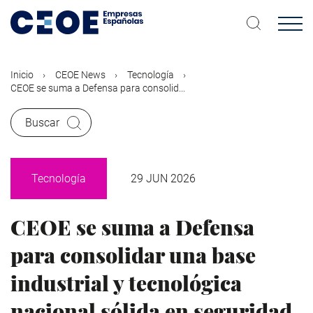
Pasar
al
contenido
principal
Inicio
CEOE News
Tecnología
CEOE se suma a Defensa para consolid...
Buscar
Tecnología
29 JUN 2026
CEOE se suma a Defensa
para consolidar una base
industrial y tecnológica
nacional sólida en seguridad