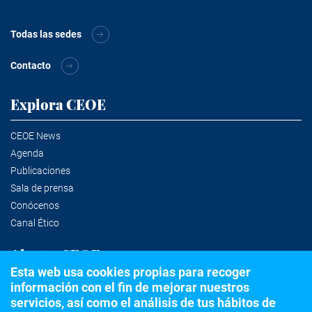
Todas las sedes
Contacto
Explora CEOE
CEOE News
Agenda
Publicaciones
Sala de prensa
Conócenos
Canal Ético
Alertas CEOE
Esta web usa cookies propias para recoger
información con el fin de mejorar nuestros
Suscríbete a la newsletter
servicios, así como el análisis de tus hábitos de