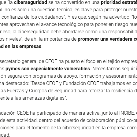
que “la
ciberseguridad
se ha convertido en una
prioridad estrat
l: no es solo una cuestión técnica, es clave para proteger nues
a confianza de los ciudadanos”. Y es que, según ha advertido, “l
ntes aprovechan el avance tecnológico para poner en riesgo nue
 eso, la ciberseguridad debe abordarse como una responsabilid
os niveles”, de ahí la importancia de
promover una verdadera cu
ad en las empresas
.
secretario general de CEOE ha puesto el foco en el tejido empre
Las
pymes son especialmente vulnerables
. Necesitamos seguir
ción segura con programas de apoyo, formación y asesoramiento
, ha destacado: “Desde CEOE y Fundación CEOE trabajamos en c
las Fuerzas y Cuerpos de Seguridad para reforzar la resiliencia de
rente a las amenazas digitales”.
dación CEOE ha participado de manera activa, junto al INCIBE, 
de esta actividad, dentro del acuerdo de colaboración público-p
ciones para el fomento de la ciberseguridad en la empresa co
idad.