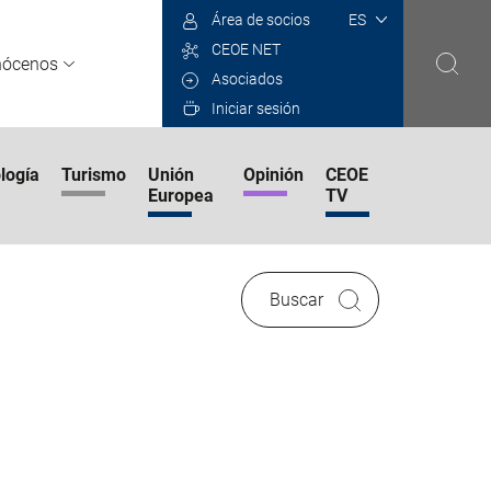
Select
Área de socios
your
CEOE NET
language
nócenos
Asociados
Iniciar sesión
logía
Turismo
Unión
Opinión
CEOE
Europea
TV
Buscar