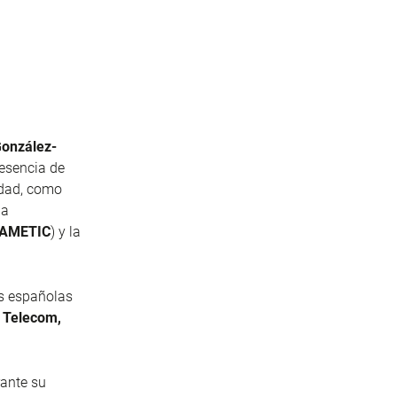
González-
resencia de
ridad, como
la
AMETIC
) y la
s españolas
x Telecom,
rante su