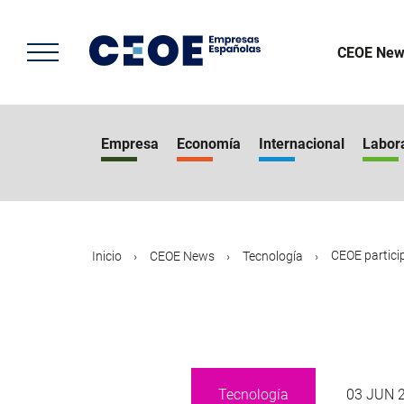
Pasar
al
contenido
CEOE New
principal
Empresa
Economía
Internacional
Labor
CEOE particip
Inicio
CEOE News
Tecnología
Tecnología
03 JUN 