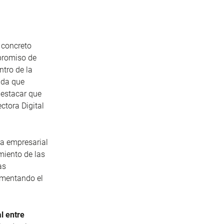
 concreto
promiso de
ntro de la
ada que
 destacar que
ctora Digital
ma empresarial
miento de las
as
fomentando el
l entre