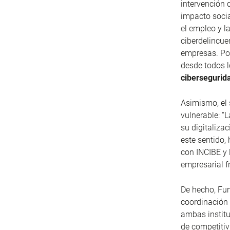
intervención 
impacto socia
el empleo y l
ciberdelincue
empresas. Por
desde todos l
cibersegurid
Asimismo, el 
vulnerable: “
su digitaliza
este sentido
con INCIBE y 
empresarial f
De hecho, Fun
coordinación 
ambas institu
de competitiv