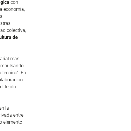
égica
con
tra economía,
os
stras
ad colectiva,
ltura de
sarial más
 impulsando
 técnico”. En
olaboración
l tejido
en la
rivada entre
mo elemento