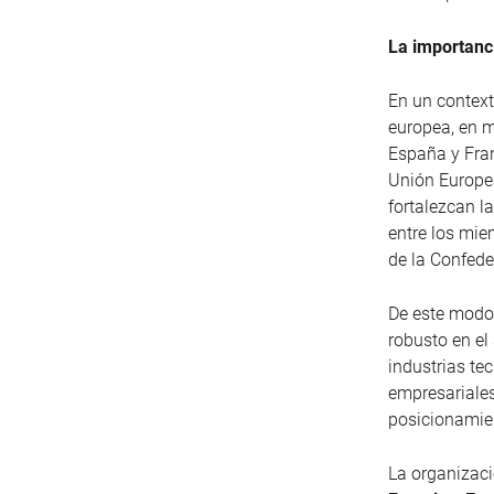
La importanc
En un context
europea, en m
España y Fran
Unión Europea
fortalezcan l
entre los mie
de la Confede
De este modo,
robusto en el
industrias te
empresariales
posicionamien
La organizaci