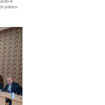
iando el
ón público-