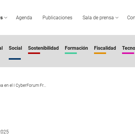
s
Agenda
Publicaciones
Sala de prensa
Co
al
Social
Sostenibilidad
Formación
Fiscalidad
Tecno
a en el I CyberForum Fr...
2025