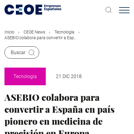
Pasar
al
contenido
principal
Inicio
CEOE News
Tecnología
ASEBIO colabora para convertir a Esp...
Buscar
Tecnología
21 DIC 2018
ASEBIO colabora para
convertir a España en país
pionero en medicina de
precisión en Europa