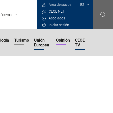
Select
Área de socios
your
CEOE NET
language
nócenos
Asociados
Iniciar sesión
logía
Turismo
Unión
Opinión
CEOE
Europea
TV