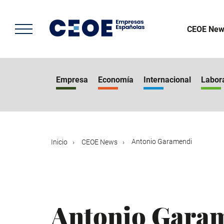
Pasar
al
contenido
CEOE New
principal
Empresa
Economía
Internacional
Labor
Antonio Garamendi
Inicio
CEOE News
Antonio Gara