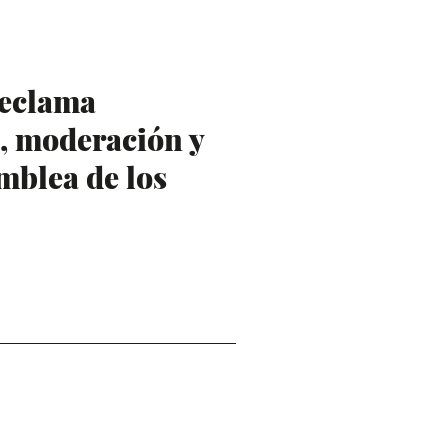
reclama
l, moderación y
mblea de los