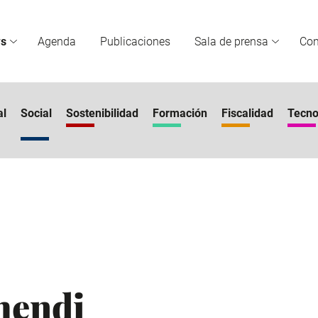
s
Agenda
Publicaciones
Sala de prensa
Co
al
Social
Sostenibilidad
Formación
Fiscalidad
Tecno
mendi