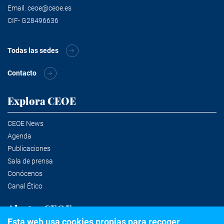
Email.
ceoe@ceoe.es
CIF- G28496636
Todas las sedes
Contacto
Explora CEOE
CEOE News
Agenda
Publicaciones
Sala de prensa
Conócenos
Canal Ético
Alertas CEOE
Esta web usa cookies propias para recoger