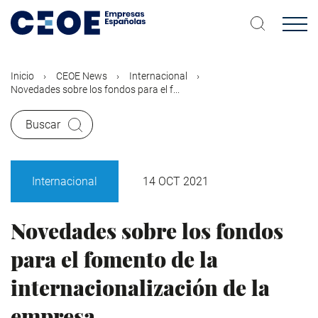
Pasar
al
contenido
principal
Inicio
CEOE News
Internacional
Novedades sobre los fondos para el f...
Buscar
Internacional
14 OCT 2021
Novedades sobre los fondos
para el fomento de la
internacionalización de la
empresa