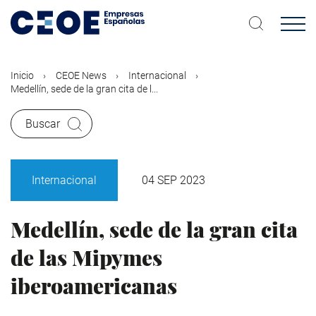
Pasar
al
contenido
principal
Inicio
CEOE News
Internacional
Medellín, sede de la gran cita de l...
Buscar
Internacional
04 SEP 2023
Medellín, sede de la gran cita
de las Mipymes
iberoamericanas