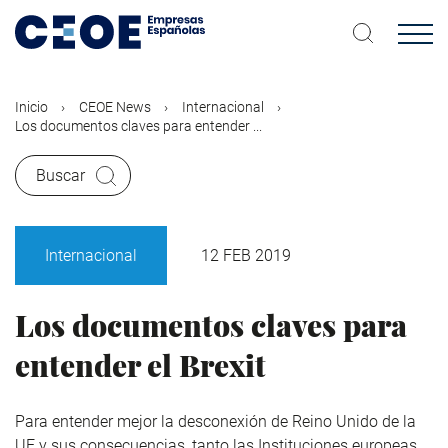
Pasar
al
contenido
principal
Inicio
CEOE News
Internacional
Los documentos claves para entender ...
Buscar
Internacional
12 FEB 2019
Los documentos claves para
entender el Brexit
Para entender mejor la desconexión de Reino Unido de la
UE y sus consecuencias, tanto las Instituciones europeas,