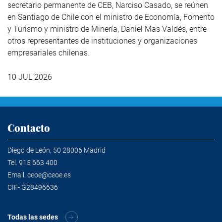
secretario permanente de CEB, Narciso Casado, se reúnen
en Santiago de Chile con el ministro de Economía, Fomento
y Turismo y ministro de Minería, Daniel Mas Valdés, entre
otros representantes de instituciones y organizaciones
empresariales chilenas.
10 JUL 2026
Contacto
Diego de León, 50 28006 Madrid
Tel.
915 663 400
Email.
ceoe@ceoe.es
CIF- G28496636
Todas las sedes