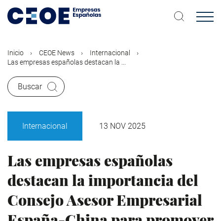
Pasar
al
contenido
principal
Inicio
CEOE News
Internacional
Las empresas españolas destacan la ...
Buscar
Internacional
13 NOV 2025
Las empresas españolas
destacan la importancia del
Consejo Asesor Empresarial
España-China para promover