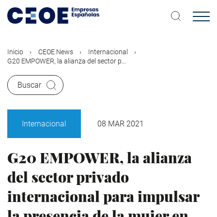
Pasar
al
contenido
principal
Inicio
CEOE News
Internacional
G20 EMPOWER, la alianza del sector p...
Buscar
Internacional
08 MAR 2021
G20 EMPOWER, la alianza
del sector privado
internacional para impulsar
la presencia de la mujer en