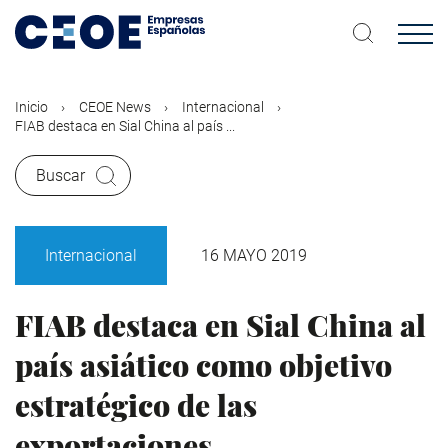
Pasar
al
contenido
principal
Inicio
CEOE News
Internacional
FIAB destaca en Sial China al país ...
Buscar
Internacional
16 MAYO 2019
FIAB destaca en Sial China al
país asiático como objetivo
estratégico de las
exportaciones