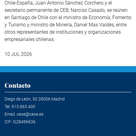
Chile-España, Juan Antonio Sánchez Corchero y el
secretario permanente de CEB, Narciso Casado, se reúnen
en Santiago de Chile con el ministro de Economía, Fomento
y Turismo y ministro de Minería, Daniel Mas Valdés, entre
otros representantes de instituciones y organizaciones
empresariales chilenas.
10 JUL 2026
Contacto
Diego de León, 50 28006 Madrid
Tel.
915 663 400
Email.
ceoe@ceoe.es
CIF- G28496636