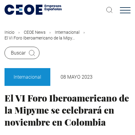
Pasar
al
contenido
principal
Inicio
CEOE News
Internacional
El VI Foro Iberoamericano de la Mipy...
Buscar
Internacional
08 MAYO 2023
El VI Foro Iberoamericano de
la Mipyme se celebrará en
noviembre en Colombia