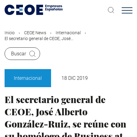
Pasar
al
contenido
principal
Inicio
CEOE News
Internacional
El secretario general de CEOE, José...
Buscar
Internacional
18 DIC 2019
El secretario general de
CEOE, José Alberto
González-Ruiz, se reúne con
su homólogo de Business at