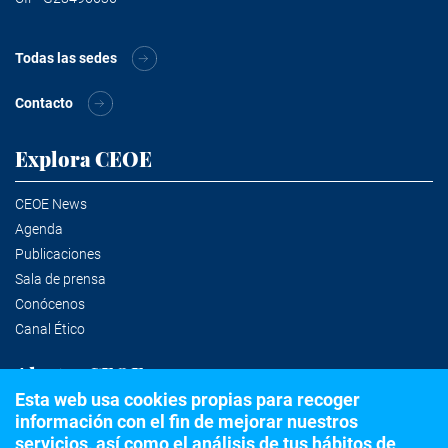
Todas las sedes
Contacto
Explora CEOE
CEOE News
Agenda
Publicaciones
Sala de prensa
Conócenos
Canal Ético
Alertas CEOE
Esta web usa cookies propias para recoger
información con el fin de mejorar nuestros
Suscríbete a la newsletter
servicios, así como el análisis de tus hábitos de