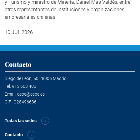
y Turismo y ministro de Minería, Daniel Mas Valdés, entre
otros representantes de instituciones y organizaciones
empresariales chilenas.
10 JUL 2026
Contacto
Diego de León, 50 28006 Madrid
Tel.
915 663 400
Email.
ceoe@ceoe.es
CIF- G28496636
Todas las sedes
Contacto