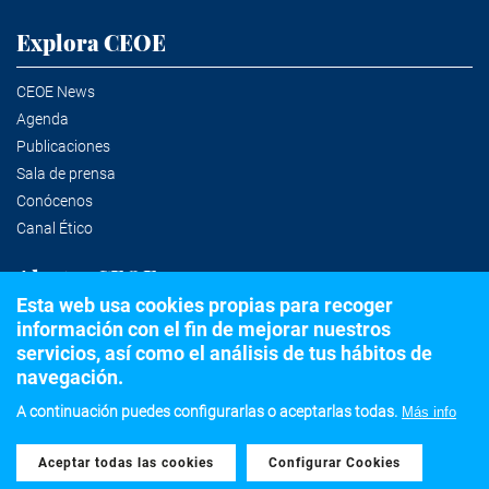
Explora CEOE
CEOE News
Agenda
Publicaciones
Sala de prensa
Conócenos
Canal Ético
Alertas CEOE
Esta web usa cookies propias para recoger
información con el fin de mejorar nuestros
Suscríbete a la newsletter
servicios, así como el análisis de tus hábitos de
navegación.
A continuación puedes configurarlas o aceptarlas todas.
Más info
©2020 Confederación Española de Organizaciones Empresariales
Aceptar todas las cookies
Withdraw consent
Aviso legal
Política de privacidad y Cookies