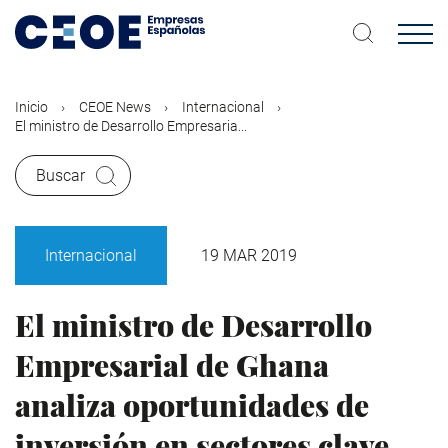
Pasar
al
contenido
principal
Inicio
CEOE News
Internacional
El ministro de Desarrollo Empresaria...
Buscar
Internacional
19 MAR 2019
El ministro de Desarrollo
Empresarial de Ghana
analiza oportunidades de
inversión en sectores clave