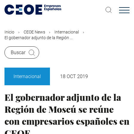
Pasar
al
contenido
principal
Inicio
CEOE News
Internacional
El gobernador adjunto de la Región ...
Buscar
Internacional
18 OCT 2019
El gobernador adjunto de la
Región de Moscú se reúne
con empresarios españoles en
CEOE