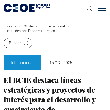
Pasar
al
contenido
principal
Inicio
CEOE News
Internacional
El BCIE destaca líneas estratégica...
Buscar
Internacional
15 OCT 2025
El BCIE destaca líneas
estratégicas y proyectos de
interés para el desarrollo y
crecimiento de