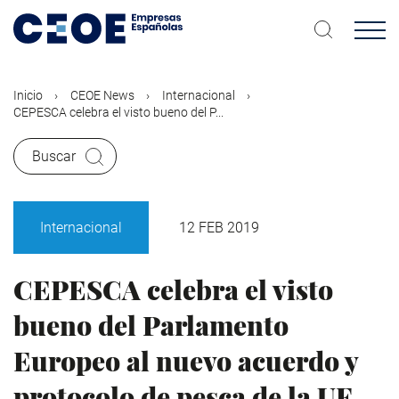
Pasar
al
contenido
principal
Inicio
CEOE News
Internacional
CEPESCA celebra el visto bueno del P...
Buscar
Internacional
12 FEB 2019
CEPESCA celebra el visto
bueno del Parlamento
Europeo al nuevo acuerdo y
protocolo de pesca de la UE