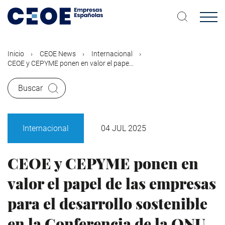
Pasar
al
contenido
principal
Inicio
CEOE News
Internacional
CEOE y CEPYME ponen en valor el pape...
Buscar
Internacional
04 JUL 2025
CEOE y CEPYME ponen en
valor el papel de las empresas
para el desarrollo sostenible
en la Conferencia de la ONU