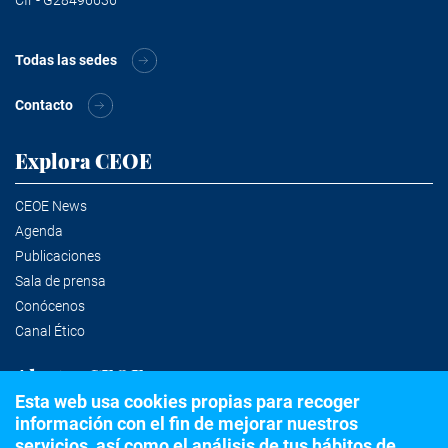
Todas las sedes
Contacto
Explora CEOE
CEOE News
Agenda
Publicaciones
Sala de prensa
Conócenos
Canal Ético
Alertas CEOE
Esta web usa cookies propias para recoger
información con el fin de mejorar nuestros
Suscríbete a la newsletter
servicios, así como el análisis de tus hábitos de