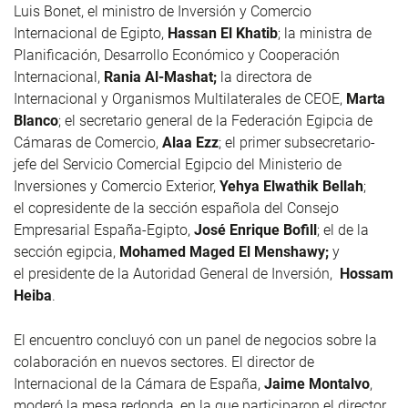
Luis Bonet, el ministro de Inversión y Comercio
Internacional de Egipto,
Hassan El Khatib
; la ministra de
Planificación, Desarrollo Económico y Cooperación
Internacional,
Rania Al-Mashat;
la directora de
Internacional y Organismos Multilaterales de CEOE,
Marta
Blanco
; el secretario general de la Federación Egipcia de
Cámaras de Comercio,
Alaa Ezz
; el primer subsecretario-
jefe del Servicio Comercial Egipcio del Ministerio de
Inversiones y Comercio Exterior,
Yehya Elwathik Bellah
;
el copresidente de la sección española del Consejo
Empresarial España-Egipto,
José Enrique Bofill
; el de la
sección egipcia,
Mohamed Maged El Menshawy;
y
el presidente de la Autoridad General de Inversión,
Hossam
Heiba
.
El encuentro concluyó con un panel de negocios sobre la
colaboración en nuevos sectores. El director de
Internacional de la Cámara de España,
Jaime Montalvo
,
moderó la mesa redonda, en la que participaron el director