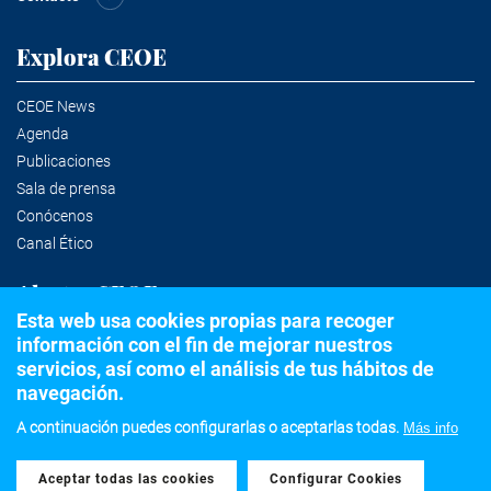
Explora CEOE
CEOE News
Agenda
Publicaciones
Sala de prensa
Conócenos
Canal Ético
Alertas CEOE
Esta web usa cookies propias para recoger
información con el fin de mejorar nuestros
Suscríbete a la newsletter
servicios, así como el análisis de tus hábitos de
navegación.
A continuación puedes configurarlas o aceptarlas todas.
Más info
©2020 Confederación Española de Organizaciones Empresariales
Aceptar todas las cookies
Withdraw consent
Aviso legal
Política de privacidad y Cookies