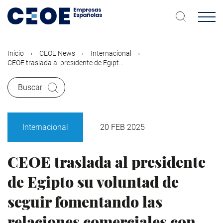
Pasar
al
contenido
principal
Inicio
CEOE News
Internacional
CEOE traslada al presidente de Egipt...
Buscar
Internacional
20 FEB 2025
CEOE traslada al presidente
de Egipto su voluntad de
seguir fomentando las
relaciones comerciales con