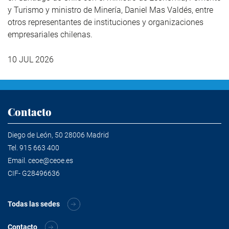
y Turismo y ministro de Minería, Daniel Mas Valdés, entre
otros representantes de instituciones y organizaciones
empresariales chilenas.
10 JUL 2026
Contacto
Diego de León, 50 28006 Madrid
Tel.
915 663 400
Email.
ceoe@ceoe.es
CIF- G28496636
Todas las sedes
Contacto