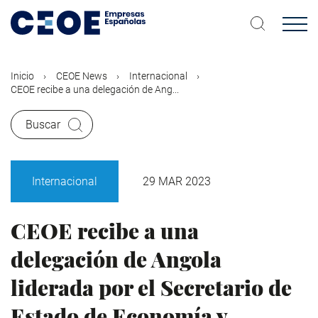
Pasar
al
contenido
principal
Inicio
CEOE News
Internacional
CEOE recibe a una delegación de Ang...
Buscar
Internacional
29 MAR 2023
CEOE recibe a una
delegación de Angola
liderada por el Secretario de
Estado de Economía y