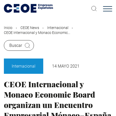
Pasar
al
contenido
principal
Inicio
CEOE News
Internacional
CEOE Internacional y Monaco Economic...
Buscar
Internacional
14 MAYO 2021
CEOE Internacional y
Monaco Economic Board
organizan un Encuentro
Empresarial Mónaco–España