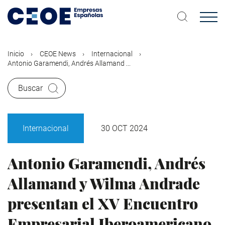
Pasar
al
contenido
principal
Inicio
CEOE News
Internacional
Antonio Garamendi, Andrés Allamand ...
Buscar
Internacional
30 OCT 2024
Antonio Garamendi, Andrés
Allamand y Wilma Andrade
presentan el XV Encuentro
Empresarial Iberoamericano