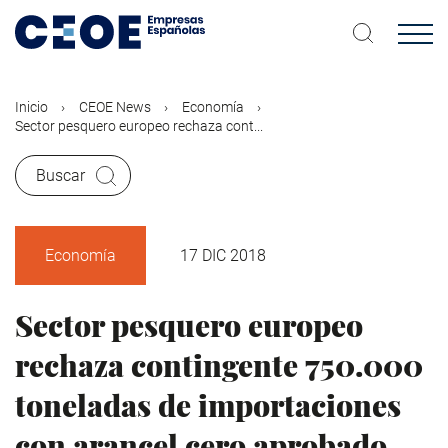
Pasar
al
contenido
principal
Inicio
CEOE News
Economía
Sector pesquero europeo rechaza cont...
Buscar
Economía
17 DIC 2018
Sector pesquero europeo
rechaza contingente 750.000
toneladas de importaciones
con arancel cero aprobado