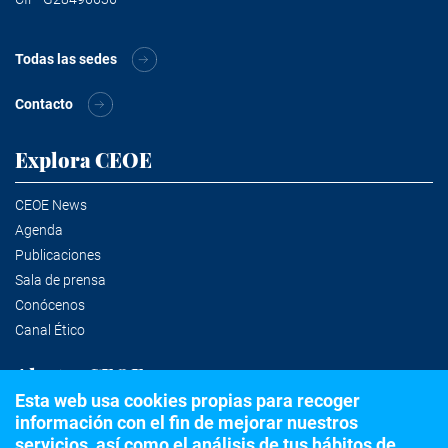
Todas las sedes
Contacto
Explora CEOE
CEOE News
Agenda
Publicaciones
Sala de prensa
Conócenos
Canal Ético
Alertas CEOE
Esta web usa cookies propias para recoger
información con el fin de mejorar nuestros
Suscríbete a la newsletter
servicios, así como el análisis de tus hábitos de