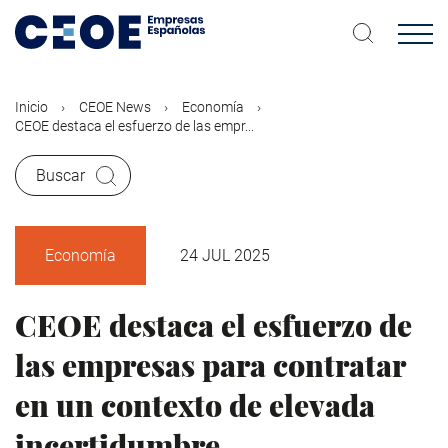
Pasar
al
contenido
principal
Inicio
CEOE News
Economía
CEOE destaca el esfuerzo de las empr...
Buscar
Economía
24 JUL 2025
CEOE destaca el esfuerzo de
las empresas para contratar
en un contexto de elevada
incertidumbre