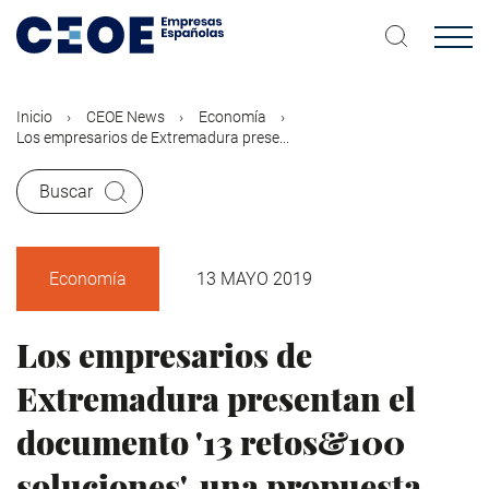
Pasar
al
contenido
principal
Inicio
CEOE News
Economía
Los empresarios de Extremadura prese...
Buscar
Economía
13 MAYO 2019
Los empresarios de
Extremadura presentan el
documento '13 retos&100
soluciones', una propuesta