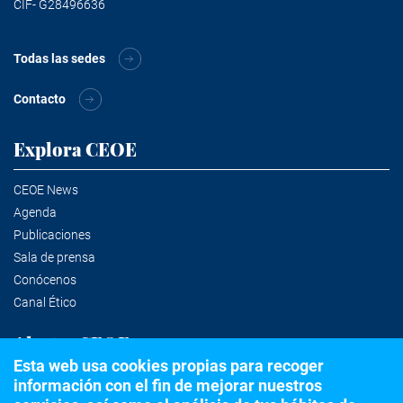
CIF- G28496636
Todas las sedes
Contacto
Explora CEOE
CEOE News
Agenda
Publicaciones
Sala de prensa
Conócenos
Canal Ético
Alertas CEOE
Esta web usa cookies propias para recoger
información con el fin de mejorar nuestros
Suscríbete a la newsletter