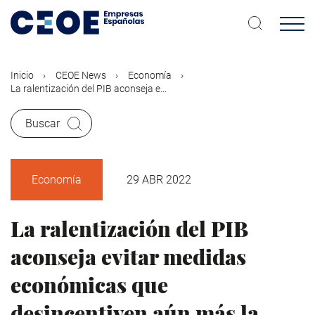
Pasar
al
contenido
principal
Inicio
CEOE News
Economía
La ralentización del PIB aconseja e...
Buscar
Economía
29 ABR 2022
La ralentización del PIB
aconseja evitar medidas
económicas que
desincentiven aún más la