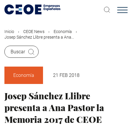
Pasar
al
contenido
principal
Inicio
CEOE News
Economía
Josep Sánchez Llibre presenta a Ana...
Buscar
Economía
21 FEB 2018
Josep Sánchez Llibre
presenta a Ana Pastor la
Memoria 2017 de CEOE