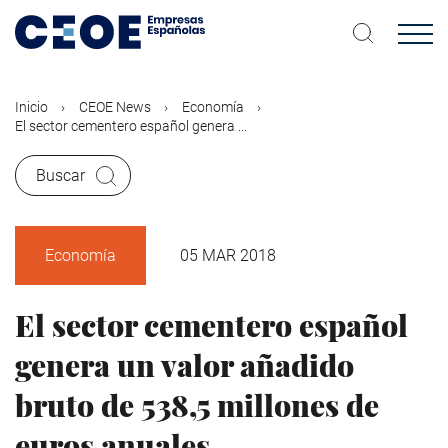
Pasar
al
contenido
principal
Inicio
CEOE News
Economía
El sector cementero español genera ...
Buscar
Economía
05 MAR 2018
El sector cementero español
genera un valor añadido
bruto de 538,5 millones de
euros anuales