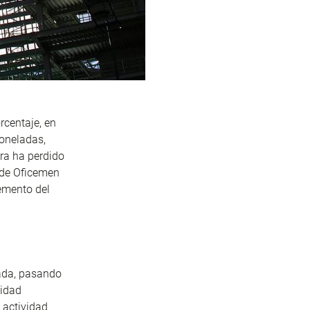
rcentaje, en
toneladas,
ra ha perdido
 de Oficemen
emento del
cada, pasando
vidad
 actividad