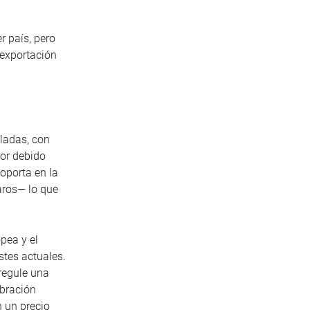
r país, pero
 exportación
eladas, con
tor debido
soporta en la
aros— lo que
pea y el
stes actuales.
regule una
ebración
n un precio