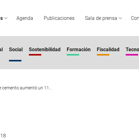
s
Agenda
Publicaciones
Sala de prensa
Co
al
Social
Sostenibilidad
Formación
Fiscalidad
Tecno
e cemento aumentó un 11...
018