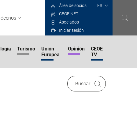
Select
Área de socios
your
CEOE NET
language
nócenos
Asociados
Iniciar sesión
logía
Turismo
Unión
Opinión
CEOE
Europea
TV
Buscar