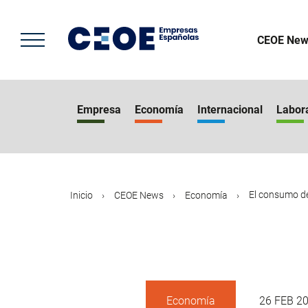
Pasar
al
contenido
CEOE New
principal
Empresa
Economía
Internacional
Labor
El consumo d
Inicio
CEOE News
Economía
Economía
26 FEB 2