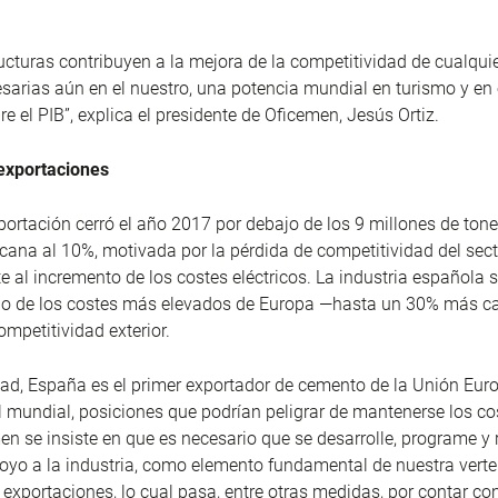
ructuras contribuyen a la mejora de la competitividad de cualquie
arias aún en el nuestro, una potencia mundial en turismo y en
e el PIB”, explica el presidente de Oficemen, Jesús Ortiz.
 exportaciones
xportación cerró el año 2017 por debajo de los 9 millones de ton
cana al 10%, motivada por la pérdida de competitividad del sec
e al incremento de los costes eléctricos. La industria española 
no de los costes más elevados de Europa —hasta un 30% más c
ompetitividad exterior.
dad, España es el primer exportador de cemento de la Unión Euro
l mundial, posiciones que podrían peligrar de mantenerse los co
n se insiste en que es necesario que se desarrolle, programe y 
poyo a la industria, como elemento fundamental de nuestra vert
s exportaciones, lo cual pasa, entre otras medidas, por contar co