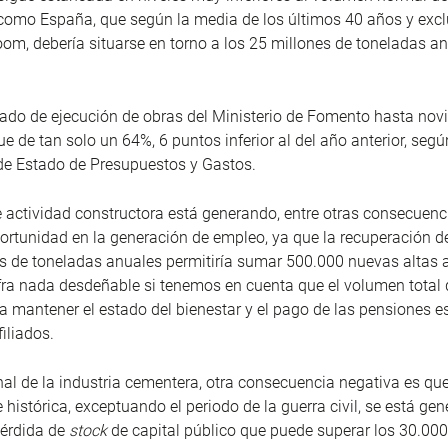
como España, que según la media de los últimos 40 años y exc
om, debería situarse en torno a los 25 millones de toneladas a
ado de ejecución de obras del Ministerio de Fomento hasta nov
e de tan solo un 64%, 6 puntos inferior al del año anterior, segú
 de Estado de Presupuestos y Gastos.
de actividad constructora está generando, entre otras consecuenci
ortunidad en la generación de empleo, ya que la recuperación
s de toneladas anuales permitiría sumar 500.000 nuevas altas a
ifra nada desdeñable si tenemos en cuenta que el volumen total 
a mantener el estado del bienestar y el pago de las pensiones e
iliados.
nal de la industria cementera, otra consecuencia negativa es qu
e histórica, exceptuando el periodo de la guerra civil, se está g
pérdida de
stock
de capital público que puede superar los 30.000