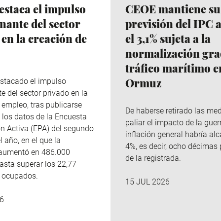
staca el impulso
CEOE mantiene su
nante del sector
previsión del IPC 
 en la creación de
el 3,1% sujeta a la
normalización gra
tráfico marítimo e
Ormuz
stacado el impulso
e del sector privado en la
 empleo, tras publicarse
De haberse retirado las me
 los datos de la Encuesta
paliar el impacto de la guer
n Activa (EPA) del segundo
inflación general habría al
l año, en el que la
4%, es decir, ocho décimas
aumentó en 486.000
de la registrada.
asta superar los 22,77
e ocupados.
15 JUL 2026
6