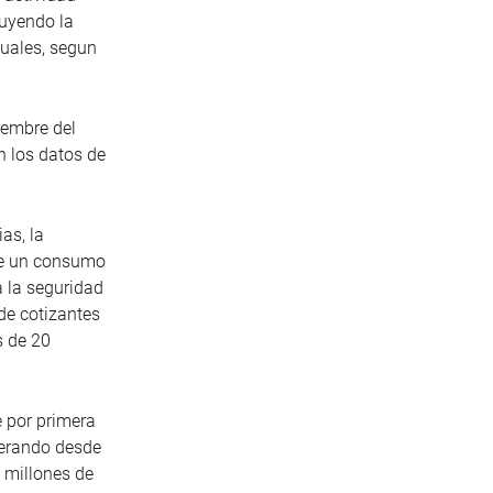
luyendo la
nuales, segun
iembre del
n los datos de
as, la
 de un consumo
 la seguridad
de cotizantes
s de 20
e por primera
enerando desde
 millones de