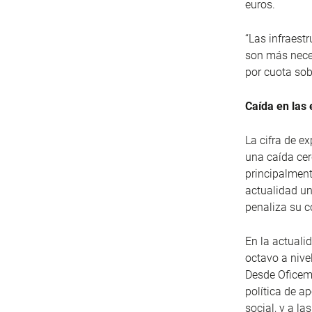
euros.
“Las infraest
son más neces
por cuota sobr
Caída en las
La cifra de e
una caída cer
principalment
actualidad u
penaliza su c
En la actuali
octavo a nive
Desde Oficeme
política de a
social, y a la