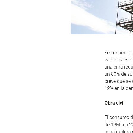
Se confirma, p
valores absol
una cifra red
un 80% de su
prevé que se 
12% en la de
Obra civil
El consumo de
de 19Mt en 20
constructora 