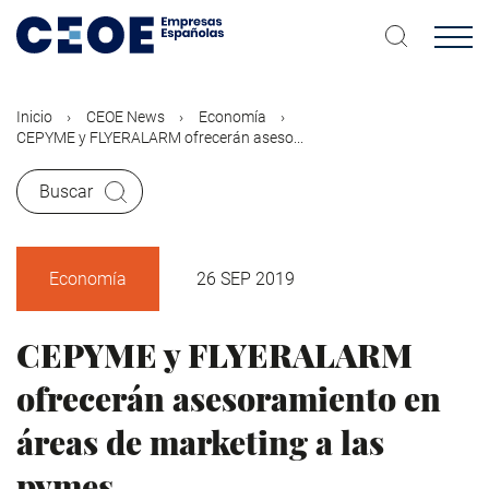
Pasar
al
contenido
principal
Inicio
CEOE News
Economía
CEPYME y FLYERALARM ofrecerán aseso...
Buscar
Economía
26 SEP 2019
CEPYME y FLYERALARM
ofrecerán asesoramiento en
áreas de marketing a las
pymes