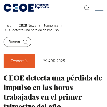
Pasar
al
contenido
principal
Inicio
CEOE News
Economía
CEOE detecta una pérdida de impulso...
Buscar
Economía
29 ABR 2025
CEOE detecta una pérdida de
impulso en las horas
trabajadas en el primer
trimestre del año