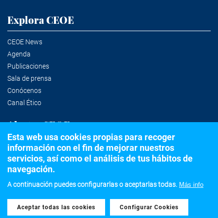
Explora CEOE
CEOE News
Agenda
Publicaciones
Sala de prensa
Conócenos
Canal Ético
Alertas CEOE
Esta web usa cookies propias para recoger
información con el fin de mejorar nuestros
Suscríbete a la newsletter
servicios, así como el análisis de tus hábitos de
navegación.
A continuación puedes configurarlas o aceptarlas todas.
Más info
©2020 Confederación Española de Organizaciones Empresariales
Aceptar todas las cookies
Withdraw consent
Aviso legal
Política de privacidad y Cookies