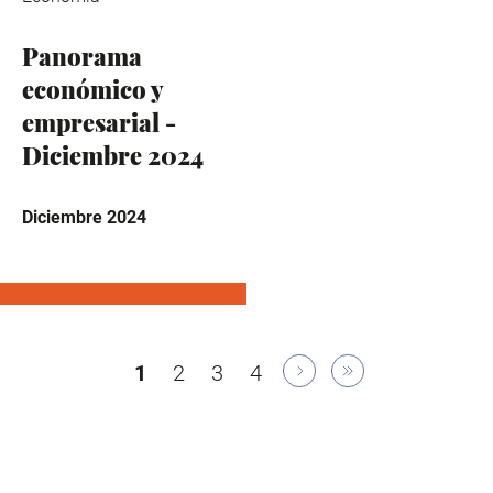
Panorama
económico y
empresarial -
Diciembre 2024
Diciembre 2024
Paginación
Página
1
Página
2
Página
3
Página
4
actual