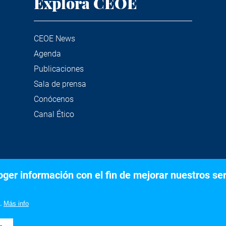
Explora CEOE
CEOE News
Agenda
Publicaciones
Sala de prensa
Conócenos
Canal Ético
er información con el fin de mejorar nuestros serv
©2020 Confederación Española de Organizaciones Empresariale
Aviso legal
Política de privacidad y Cookies
.
Más info