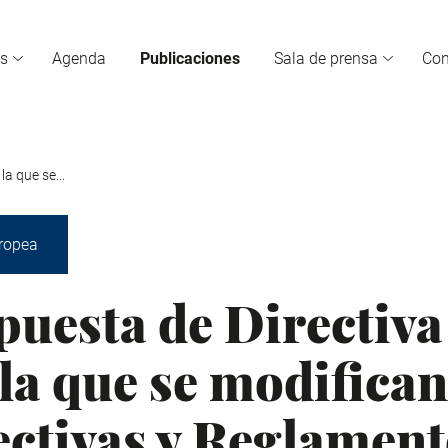
s
Agenda
Publicaciones
Sala de prensa
Co
la que se...
ropea
puesta de Directiva
la que se modifican
ectivas y Reglamen