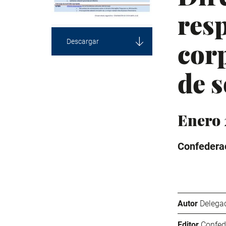
resp
cor
Descargar
de s
Enero
Confederac
Autor
Delega
Editor
Confed