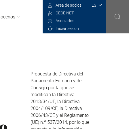
Select
Área de socios
your
CEOE NET
language
nócenos
Asociados
Iniciar sesión
Propuesta de Directiva del
Parlamento Europeo y del
Consejo por la que se
modifican la Directiva
2013/34/UE, la Directiva
2004/109/CE, la Directiva
2006/43/CE y el Reglamento
to
(UE) n.º 537/2014, por lo que