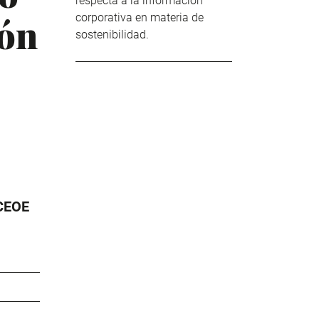
respecta a la información
ión
corporativa en materia de
sostenibilidad.
 CEOE