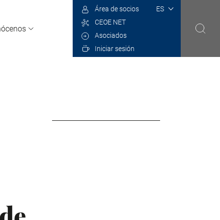
Select
Área de socios
your
CEOE NET
language
nócenos
Asociados
Iniciar sesión
 de