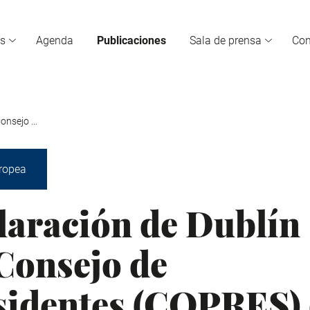
s
Agenda
Publicaciones
Sala de prensa
Co
onsejo ...
ropea
laración de Dublín
 Consejo de
sidentes (COPRES)