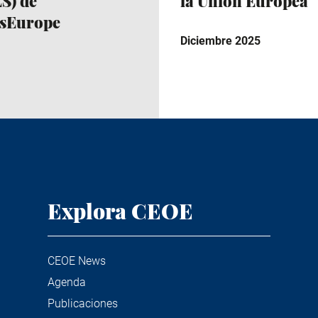
S) de
la Unión Europea
ssEurope
Diciembre 2025
Explora CEOE
CEOE News
Agenda
Publicaciones