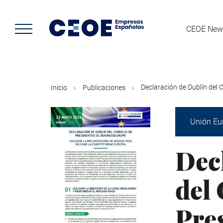
Pasar
al
contenido
CEOE New
principal
Declaración de Dublín del C
Inicio
Publicaciones
Unión Eu
Dec
del
Pre