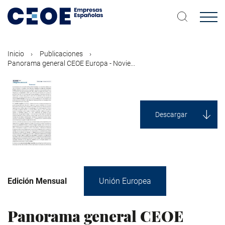
Pasar
al
contenido
principal
Inicio
Publicaciones
Panorama general CEOE Europa - Novie...
Descargar
Edición Mensual
Unión Europea
Panorama general CEOE