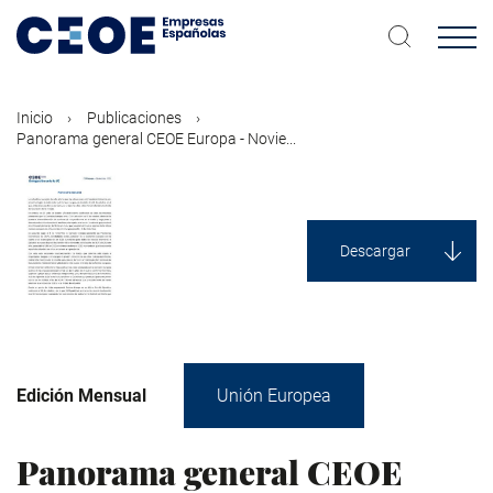
Pasar
al
contenido
principal
Inicio
Publicaciones
Panorama general CEOE Europa - Novie...
Descargar
Edición Mensual
Unión Europea
Panorama general CEOE