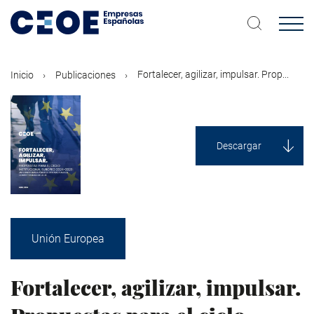
Pasar
al
contenido
principal
Fortalecer, agilizar, impulsar. Prop...
Inicio
Publicaciones
Descargar
Unión Europea
Fortalecer, agilizar, impulsar.