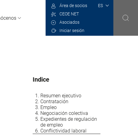
Select
Área de socios
your
CEOE NET
language
nócenos
Asociados
Iniciar sesión
Indice
Resumen ejecutivo
Contratación
Empleo
Negociación colectiva
Expedientes de regulación
de empleo
Conflictividad laboral