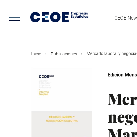
Pasar
al
contenido
CEOE New
principal
Mercado laboral y negociac
Inicio
Publicaciones
Edición Mens
Mer
nego
Mar