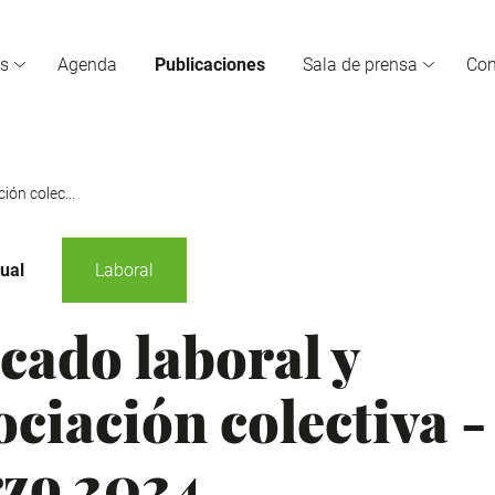
s
Agenda
Publicaciones
Sala de prensa
Co
ión colec...
ual
Laboral
cado laboral y
ciación colectiva -
zo 2024