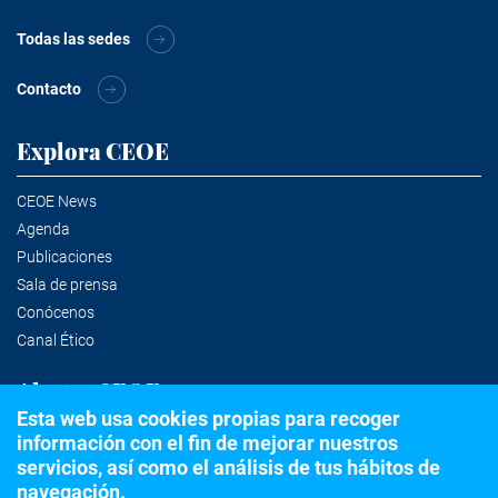
Todas las sedes
Contacto
Explora CEOE
CEOE News
Agenda
Publicaciones
Sala de prensa
Conócenos
Canal Ético
Alertas CEOE
Esta web usa cookies propias para recoger
información con el fin de mejorar nuestros
Suscríbete a la newsletter
servicios, así como el análisis de tus hábitos de
navegación.