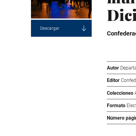
Dic
Descargar
Confederac
Autor
Departa
Editor
Confed
Colecciones
Formato
Elec
Número pági