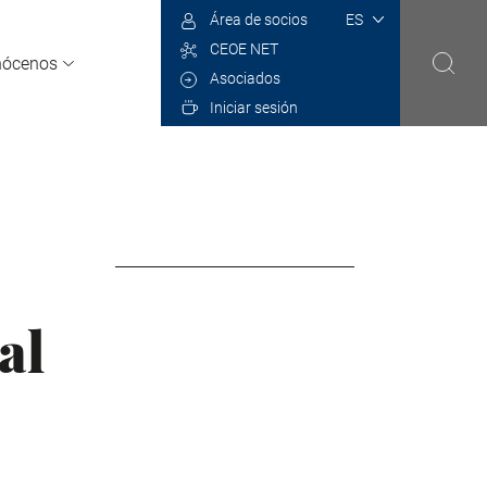
Select
Área de socios
your
CEOE NET
language
nócenos
Asociados
Iniciar sesión
al