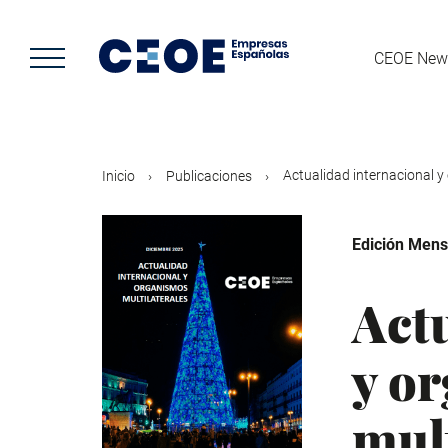
Pasar
al
contenido
CEOE New
principal
Actualidad internacional y
Inicio
Publicaciones
Edición Mens
Act
y o
mult