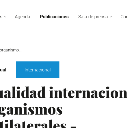
s
Agenda
Publicaciones
Sala de prensa
Co
 organismo...
ual
Internacional
ualidad internacion
rganismos
ilaterales -