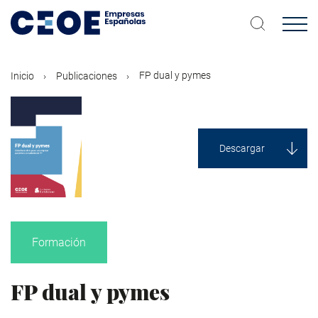
Pasar
al
contenido
principal
FP dual y pymes
Inicio
Publicaciones
Descargar
Formación
FP dual y pymes