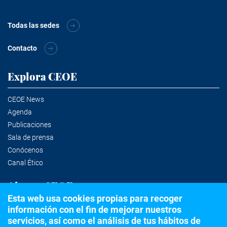
Todas las sedes
Contacto
Explora CEOE
CEOE News
Agenda
Publicaciones
Sala de prensa
Conócenos
Canal Ético
Alertas CEOE
Esta web usa cookies propias para recoger
información con el fin de mejorar nuestros
Suscríbete a la newsletter
servicios, así como el análisis de tus hábitos de