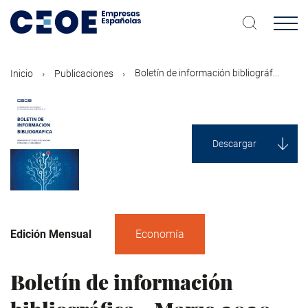
Pasar
al
contenido
principal
Boletín de información bibliográf...
Inicio
Publicaciones
Descargar
Edición Mensual
Economía
Boletín de información