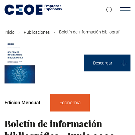
Pasar
al
contenido
principal
Boletín de información bibliográf...
Inicio
Publicaciones
Descargar
Edición Mensual
Economía
Boletín de información