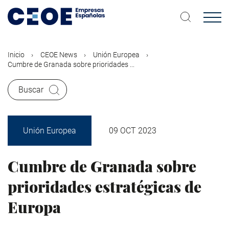
Pasar
al
contenido
principal
Inicio
CEOE News
Unión Europea
Cumbre de Granada sobre prioridades ...
Buscar
Unión Europea
09 OCT 2023
Cumbre de Granada sobre
prioridades estratégicas de
Europa