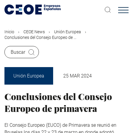
Pasar
al
contenido
principal
Inicio
CEOE News
Unión Europea
Conclusiones del Consejo Europeo de ...
Buscar
Unión Europea
25 MAR 2024
Conclusiones del Consejo
Europeo de primavera
El Consejo Europeo (EUCO) de Primavera se reunió en
Bruselas los días 22 y 23 de marzo en donde adoptó