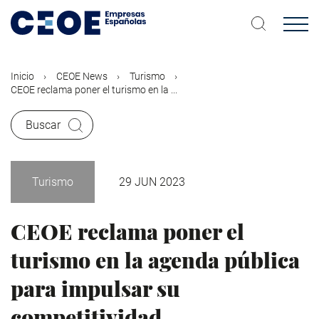
Pasar
al
contenido
principal
Inicio
CEOE News
Turismo
CEOE reclama poner el turismo en la ...
Buscar
Turismo
29 JUN 2023
CEOE reclama poner el
turismo en la agenda pública
para impulsar su
competitividad