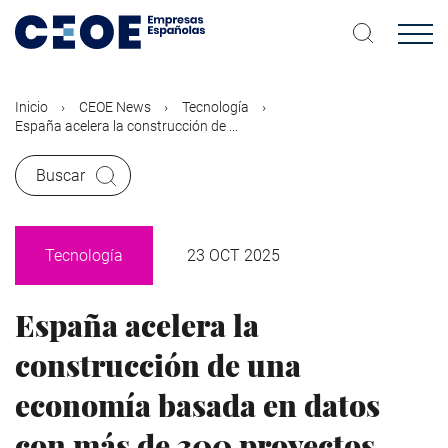
Pasar
al
contenido
principal
Inicio
CEOE News
Tecnología
España acelera la construcción de ...
Buscar
Tecnología
23 OCT 2025
España acelera la
construcción de una
economía basada en datos
con más de 300 proyectos