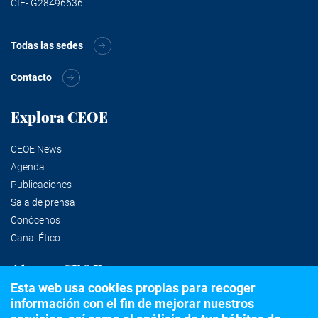
CIF- G28496636
Todas las sedes
Contacto
Explora CEOE
CEOE News
Agenda
Publicaciones
Sala de prensa
Conócenos
Canal Ético
Alertas CEOE
Esta web usa cookies propias para recoger
información con el fin de mejorar nuestros
Suscríbete a la newsletter