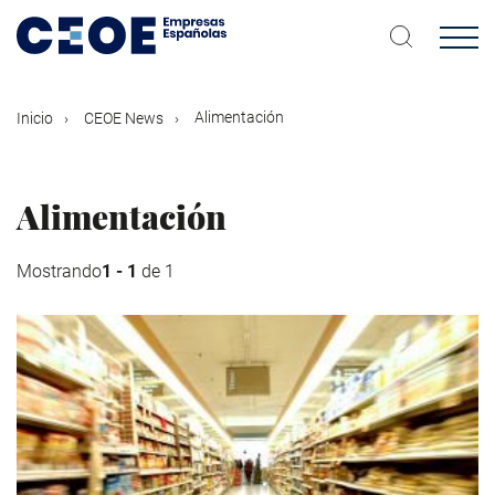
Pasar
al
contenido
principal
Alimentación
Inicio
CEOE News
Alimentación
Mostrando
1 - 1
de 1